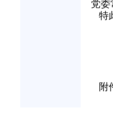
党委
特
附